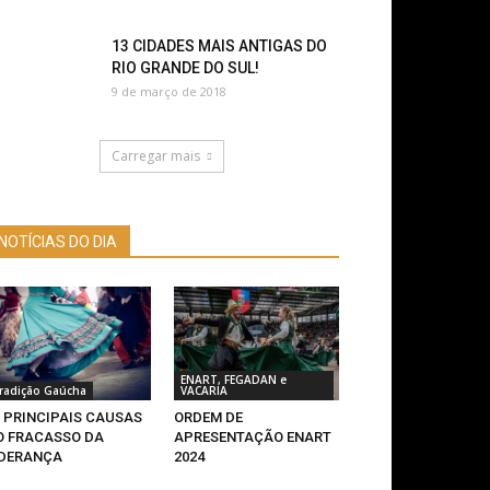
13 CIDADES MAIS ANTIGAS DO
RIO GRANDE DO SUL!
9 de março de 2018
Carregar mais
NOTÍCIAS DO DIA
ENART, FEGADAN e
radição Gaúcha
VACARIA
0 PRINCIPAIS CAUSAS
ORDEM DE
O FRACASSO DA
APRESENTAÇÃO ENART
IDERANÇA
2024