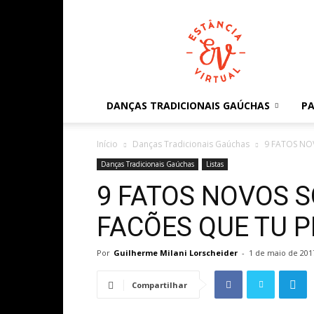
Estância
Virtual
DANÇAS TRADICIONAIS GAÚCHAS
PA
Início
Danças Tradicionais Gaúchas
9 FATOS NO
Danças Tradicionais Gaúchas
Listas
9 FATOS NOVOS 
FACÕES QUE TU P
Por
Guilherme Milani Lorscheider
-
1 de maio de 201
Compartilhar