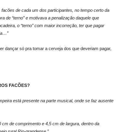
 facões de cada um dos participantes, no tempo certo da
a de “terno” e motivava a penalização daquele que
incadeira, o “terno” com maior incorreção, ter que pagar
ja…”
r dançar só pra tomar a cerveja dos que deveriam pagar,
PROS FACÕES?
ampeira está presente na parte musical, onde se faz ausente
50 cm de comprimento e 4,5 cm de largura, dentro da
meio rural Rio-grandense.”