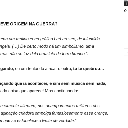
T
O
 TEVE ORIGEM NA GUERRA?
tema um motivo coreográfico barbaresco, de infundida
 singela. (…) De certo modo há um simbolismo, uma
s não se faz dela uma luta de ferro branco.”.
igando
, ou um tentando atacar o outro,
tu te quebrou
…
dançando que ia acontecer, e sim sem música sem nada,
Cada coisa que aparece! Mas continuando:
roneamente afirmam, nos acampamentos militares dos
maginação criadora empolga fantasiosamente essa crença,
 que se estabelece o limite de verdade.”