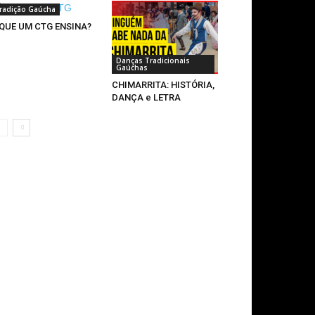
radição Gaúcha
 QUE UM CTG ENSINA?
Danças Tradicionais
Gaúchas
CHIMARRITA: HISTÓRIA,
DANÇA e LETRA