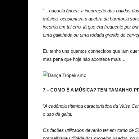
“…naquela época, a incorreção das batidas dos
música, ocasionava a quebra da harmonia sonor
incorria em tal erro, já que era frequente por br
uma galinhada ou uma rodada grande de cerve
Eu tenho uns quantos conhecidos que iam quere
mas pena que hoje não acontece mais…
7 – COMO É A MÚSICA? TEM TAMANHO 
“A cadência rítimica característica da Valsa C
o uso da gaita.
Os facões utilizados deverão ter em torno de 
normalidade utilitária dos modelos usados, no 