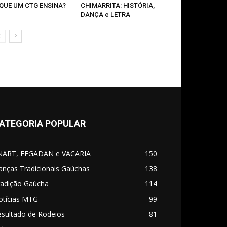
 QUE UM CTG ENSINA?
CHIMARRITA: HISTÓRIA,
DANÇA e LETRA
ATEGORIA POPULAR
NART, FEGADAN e VACARIA
150
anças Tradicionais Gaúchas
138
radição Gaúcha
114
otícias MTG
99
esultado de Rodeios
81