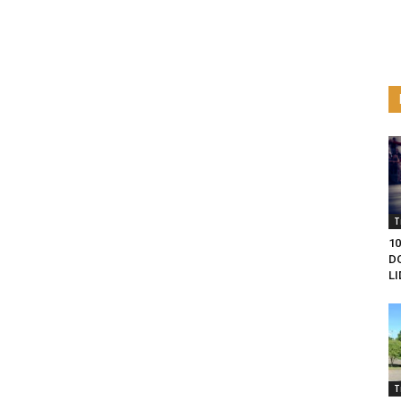
T
1
D
L
T