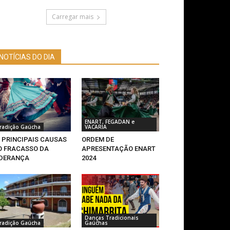
Carregar mais
NOTÍCIAS DO DIA
ENART, FEGADAN e
radição Gaúcha
VACARIA
0 PRINCIPAIS CAUSAS
ORDEM DE
O FRACASSO DA
APRESENTAÇÃO ENART
IDERANÇA
2024
Danças Tradicionais
radição Gaúcha
Gaúchas