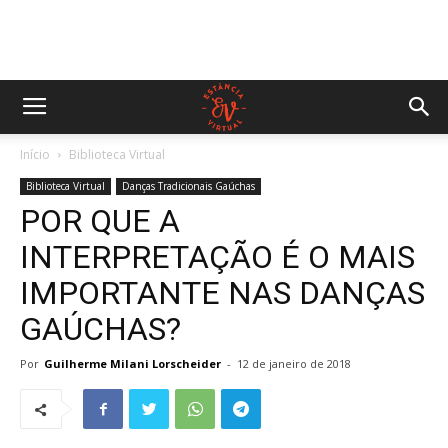
Início
Biblioteca Virtual
Biblioteca Virtual
Danças Tradicionais Gaúchas
POR QUE A
INTERPRETAÇÃO É O MAIS
IMPORTANTE NAS DANÇAS
GAÚCHAS?
Por
Guilherme Milani Lorscheider
-
12 de janeiro de 2018