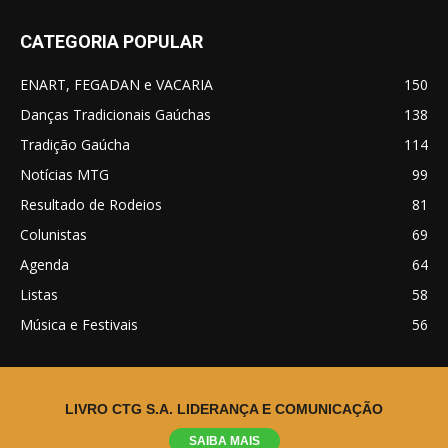
CATEGORIA POPULAR
ENART, FEGADAN e VACARIA
150
Danças Tradicionais Gaúchas
138
Tradição Gaúcha
114
Notícias MTG
99
Resultado de Rodeios
81
Colunistas
69
Agenda
64
Listas
58
Música e Festivais
56
LIVRO CTG S.A. LIDERANÇA E COMUNICAÇÃO
© Desde 2016, Rio Grande do Sul.
SAIBA MAIS