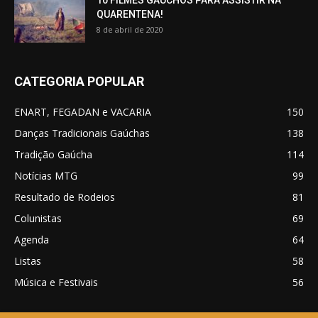
QUARENTENA!
8 de abril de 2020
CATEGORIA POPULAR
ENART, FEGADAN e VACARIA
150
Danças Tradicionais Gaúchas
138
Tradição Gaúcha
114
Notícias MTG
99
Resultado de Rodeios
81
Colunistas
69
Agenda
64
Listas
58
Música e Festivais
56