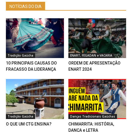
NOTÍCIAS DO DIA
Tradição Gaúcha
ENART, FEGADAN e VACARIA
10 PRINCIPAIS CAUSAS DO
ORDEM DE APRESENTAÇÃO
FRACASSO DA LIDERANÇA
ENART 2024
Tradição Gaúcha
Danças Tradicionais Gaúchas
O QUE UM CTG ENSINA?
CHIMARRITA: HISTÓRIA,
DANÇA e LETRA