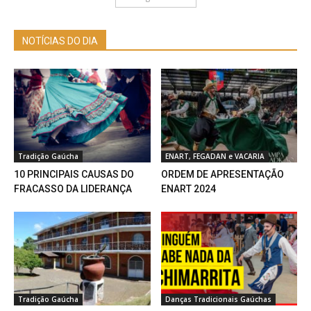
NOTÍCIAS DO DIA
Tradição Gaúcha
ENART, FEGADAN e VACARIA
10 PRINCIPAIS CAUSAS DO
ORDEM DE APRESENTAÇÃO
FRACASSO DA LIDERANÇA
ENART 2024
Tradição Gaúcha
Danças Tradicionais Gaúchas