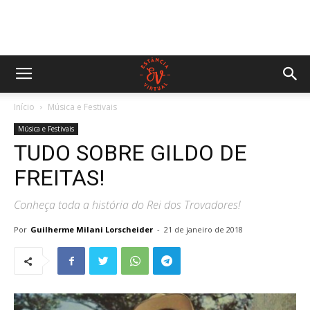
Início
Música e Festivais
Música e Festivais
TUDO SOBRE GILDO DE
FREITAS!
Conheça toda a história do Rei dos Trovadores!
Por
Guilherme Milani Lorscheider
-
21 de janeiro de 2018