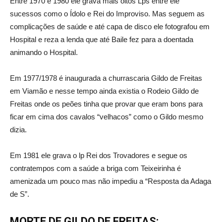
Entre 1970 e 1980 ele grava mais oitos Lps entre ele
sucessos como o Ídolo e Rei do Improviso. Mas seguem as
complicações de saúde e até capa de disco ele fotografou em
Hospital e reza a lenda que até Baile fez para a doentada
animando o Hospital.
Em 1977/1978 é inaugurada a churrascaria Gildo de Freitas
em Viamão e nesse tempo ainda existia o Rodeio Gildo de
Freitas onde os peões tinha que provar que eram bons para
ficar em cima dos cavalos “velhacos” como o Gildo mesmo
dizia.
Em 1981 ele grava o lp Rei dos Trovadores e segue os
contratempos com a saúde a briga com Teixeirinha é
amenizada um pouco mas não impediu a “Resposta da Adaga
de S”.
MORTE DE GILDO DE FREITAS: