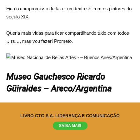
Fica o compromisso de fazer um texto só com os pintores do
século XIX.
Queria mais vidas para ficar compartilhando tudo com todos
…rs…, mas vou fazer! Prometo.
Museo Gauchesco Ricardo
Güiraldes – Areco/Argentina
Este museu retrata a história de Güiraldes, mas não só! Tem
um acervo muito rico com peças voltadas ao Gaúcho. Um
LIVRO CTG S.A. LIDERANÇA E COMUNICAÇÃO
poncho do início do século XX e uma escola de ponchos logo
SAIBA MAIS
na entrada do museu.