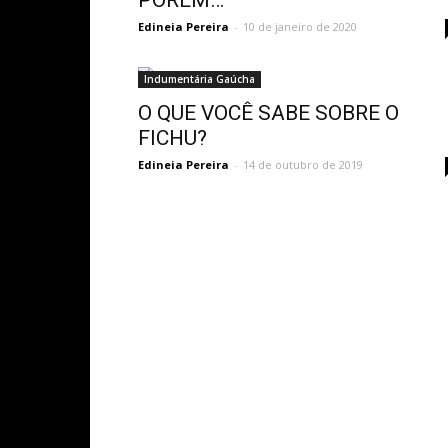
PORÉM…
Edineia Pereira
-
10 de janeiro de 2020
Indumentária Gaúcha
O QUE VOCÊ SABE SOBRE O
FICHU?
Edineia Pereira
-
14 de outubro de 2019