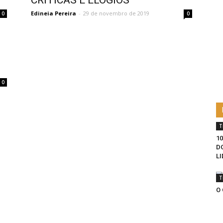
CRÍTICAS E ELOGIOS
Edineia Pereira
-
29 de novembro de 2019
0
0
0
T
1
D
L
T
O