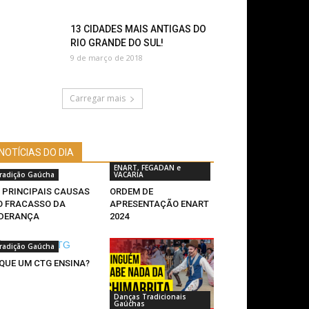
13 CIDADES MAIS ANTIGAS DO
RIO GRANDE DO SUL!
9 de março de 2018
Carregar mais
NOTÍCIAS DO DIA
ENART, FEGADAN e
radição Gaúcha
VACARIA
0 PRINCIPAIS CAUSAS
ORDEM DE
O FRACASSO DA
APRESENTAÇÃO ENART
IDERANÇA
2024
radição Gaúcha
 QUE UM CTG ENSINA?
Danças Tradicionais
Gaúchas