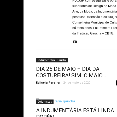
PUC/SP, com pesquisas e obras
superiores de Design de Moda e
Arte, da Moda, da Indumentária 
pesquisa, extensão e cultura
Conselheira Municipal de Cultu
há trinta anos. Foi Primeira P
da Tradição Gaúcha – CBTG.
Indumentária Gaúcha
DIA 25 DE MAIO – DIA DA
COSTUREIRA! SIM. O MAIO...
Edineia Pereira
-
24 de maio de 2020
Colunistas
A INDUMENTÁRIA ESTÁ LINDA!