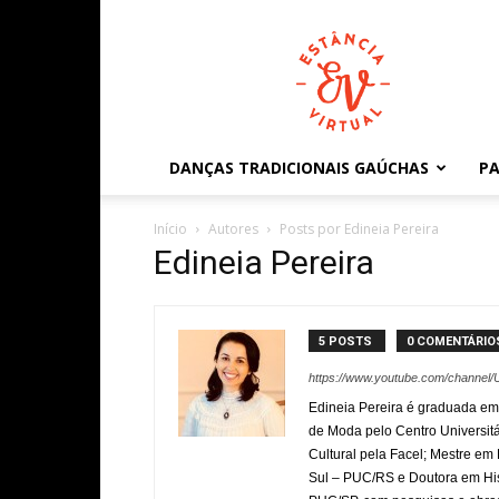
Estância
Virtual
DANÇAS TRADICIONAIS GAÚCHAS
PA
Início
Autores
Posts por Edineia Pereira
Edineia Pereira
5 POSTS
0 COMENTÁRIO
https://www.youtube.com/chann
Edineia Pereira é graduada em
de Moda pelo Centro Universit
Cultural pela Facel; Mestre em 
Sul – PUC/RS e Doutora em Hist