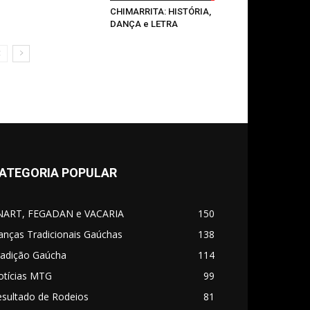
CHIMARRITA: HISTÓRIA,
DANÇA e LETRA
ATEGORIA POPULAR
NART, FEGADAN e VACARIA
150
anças Tradicionais Gaúchas
138
radição Gaúcha
114
otícias MTG
99
esultado de Rodeios
81