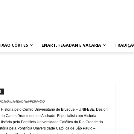
IXÃO CÔRTES
ENART, FEGADAN E VACARIA
TRADIÇÃ
S
el/UCJe0wzle4BeONuVPtShlwDQ
 História pelo Centro Universitário de Brusque – UNIFEBE; Design
ário Carlos Drummond de Andrade; Especialista em História
História pela Pontifícia Universidade Católica do Rio Grande do
ória pela Pontifícia Universidade Católica de São Paulo –