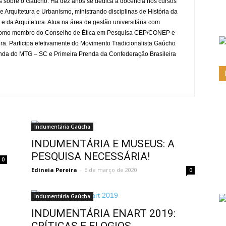
 sobre o Gaúcho. Há dez anos se dedica a docência nos cursos
 Arquitetura e Urbanismo, ministrando disciplinas de História da
e da Arquitetura. Atua na área de gestão universitária com
, como membro do Conselho de Ética em Pesquisa CEP/CONEP e
ra. Participa efetivamente do Movimento Tradicionalista Gaúcho
renda do MTG – SC e Primeira Prenda da Confederação Brasileira
Indumentária Gaúcha
INDUMENTÁRIA E MUSEUS: A
PESQUISA NECESSÁRIA!
0
Edineia Pereira
-
6 de março de 2020
0
Indumentária Gaúcha
INDUMENTÁRIA ENART 2019: