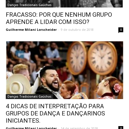
Danças Tradicionais Gaúchas
FRACASSO: POR QUE NENHUM GRUPO
APRENDE A LIDAR COM ISSO?
Guilherme Milani Lorscheider
-
9 de outubro de 2018
0
Danças Tradicionais Gaúchas
4 DICAS DE INTERPRETAÇÃO PARA
GRUPOS DE DANÇA E DANÇARINOS
INICIANTES.
Guilherme Milani Lorscheider
-
14 de setembro de 2018
0