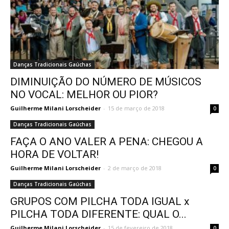
Danças Tradicionais Gaúchas
DIMINUIÇÃO DO NÚMERO DE MÚSICOS
NO VOCAL: MELHOR OU PIOR?
Guilherme Milani Lorscheider
-
15 de março de 2018
0
Danças Tradicionais Gaúchas
FAÇA O ANO VALER A PENA: CHEGOU A
HORA DE VOLTAR!
Guilherme Milani Lorscheider
-
2 de março de 2018
0
Danças Tradicionais Gaúchas
GRUPOS COM PILCHA TODA IGUAL x
PILCHA TODA DIFERENTE: QUAL O...
Guilherme Milani Lorscheider
-
15 de fevereiro de 2018
0