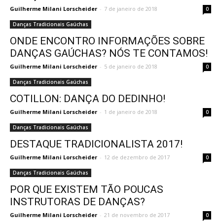
Guilherme Milani Lorscheider
-
7 de janeiro de 2018
0
Danças Tradicionais Gaúchas
ONDE ENCONTRO INFORMAÇÕES SOBRE
DANÇAS GAÚCHAS? NÓS TE CONTAMOS!
Guilherme Milani Lorscheider
-
5 de janeiro de 2018
0
Danças Tradicionais Gaúchas
COTILLON: DANÇA DO DEDINHO!
Guilherme Milani Lorscheider
-
1 de janeiro de 2018
0
Danças Tradicionais Gaúchas
DESTAQUE TRADICIONALISTA 2017!
Guilherme Milani Lorscheider
-
12 de dezembro de 2017
0
Danças Tradicionais Gaúchas
POR QUE EXISTEM TÃO POUCAS
INSTRUTORAS DE DANÇAS?
Guilherme Milani Lorscheider
-
21 de novembro de 2017
0