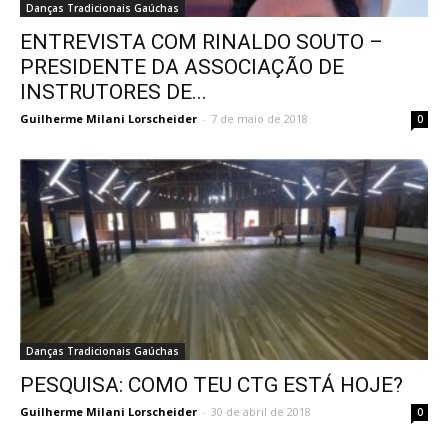
Danças Tradicionais Gaúchas
ENTREVISTA COM RINALDO SOUTO –
PRESIDENTE DA ASSOCIAÇÃO DE
INSTRUTORES DE...
Guilherme Milani Lorscheider
-
7 de maio de 2018
0
Danças Tradicionais Gaúchas
PESQUISA: COMO TEU CTG ESTÁ HOJE?
Guilherme Milani Lorscheider
-
30 de abril de 2018
0