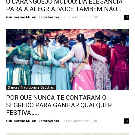
O CARANGUEJO MUDOU: DA ELEGÂNCIA
PARA A ALEGRIA. VOCÊ TAMBÉM NÃO...
Guilherme Milani Lorscheider
-
2 de setembro de 2018
0
Danças Tradicionais Gaúchas
POR QUE NUNCA TE CONTARAM O
SEGREDO PARA GANHAR QUALQUER
FESTIVAL...
Guilherme Milani Lorscheider
-
31 de agosto de 2018
0